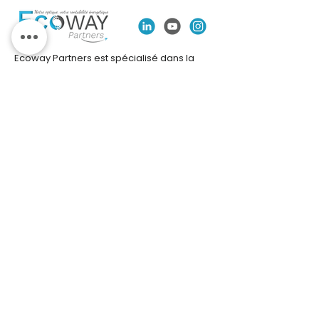
Ecoway Partners est spécialisé dans la
transition environnementale et
l’optimisation énergétique. En tant que
mandataire sur le dispositif des Certificats
d’Économie d’Énergie, nous concevons et
coordonnons des projets de financement
de travaux de rénovation visant à réduire
et maîtriser la consommation d’énergie.
Notre optique, c’est votre rentabilité
énergétique.
Nous vous accompagnons avec agilité
dans l'optimisation de vos potentiels CEE,
nous intégrons la création de valeurs
(patrimoniale, environnementale et
sociale) tout au long de la chaîne CEE,
nous gérons les connexions avec les
obligés et les autorités, nous contrôlons,
nous mettons des outils à disposition, et
surtout nous sommes à votre service.