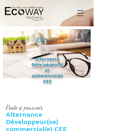
Recherche
Alternance
Développeu
r(s
e)
commercial(e)
CEE
Poste à pourvoir
Alternance
Développeur(se)
commercial(e) CEE