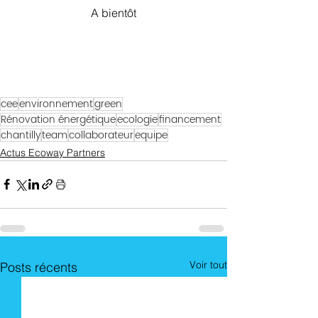
A bientôt
cee
environnement
green
Rénovation énergétique
ecologie
financement
chantilly
team
collaborateur
equipe
Actus Ecoway Partners
Voir tout
Posts récents