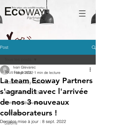
Post
Tous les posts
Ivan Glevarec
Tous les posts
1 sept. 2022
1 min de lecture
La team Ecoway Partners
Actus Ecoway Partners
s'agrandit avec l'arrivée
Actus Marché CEE
de nos 3 nouveaux
Conseils Rénovation
collaborateurs !
Interview
Dernière mise à jour :
8 sept. 2022
Salons