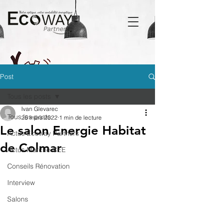
Post
Tous les posts
Ivan Glevarec
Tous les posts
25 mars 2022
1 min de lecture
Le salon Energie Habitat
Actus Ecoway Partners
de Colmar
Actus Marché CEE
Conseils Rénovation
Interview
Salons