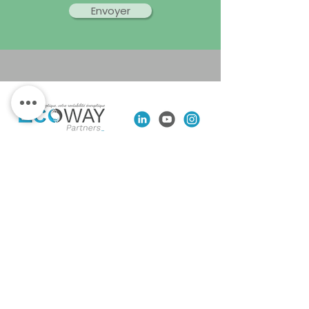
Envoyer
Ecoway Partners est spécialisé dans la
transition environnementale et
l’optimisation énergétique. En tant que
mandataire sur le dispositif des Certificats
d’Économie d’Énergie, nous concevons et
coordonnons des projets de financement
de travaux de rénovation visant à réduire
et maîtriser la consommation d’énergie.
Notre optique, c’est votre rentabilité
énergétique.
Nous vous accompagnons avec agilité
dans l'optimisation de vos potentiels CEE,