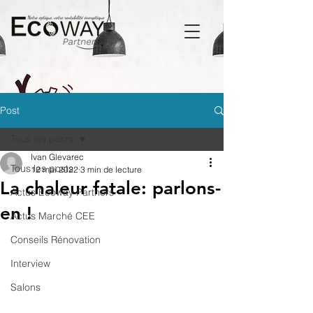
Post
Tous les posts
Ivan Glevarec
Tous les posts
12 mai 2022
3 min de lecture
La chaleur fatale: parlons-
Actus Ecoway Partners
en !
Actus Marché CEE
Conseils Rénovation
Interview
Salons