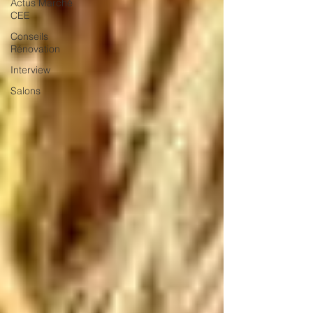
Actus Marché
CEE
Conseils
Rénovation
Interview
Salons