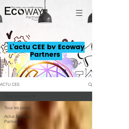
L'actu CEE by Ecoway
Partners
ACTU CEE
Tous les posts
Tous les posts
Actus Ecoway
Partners