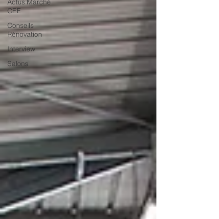
Actus Marché
CEE
Conseils
Rénovation
Interview
Salons