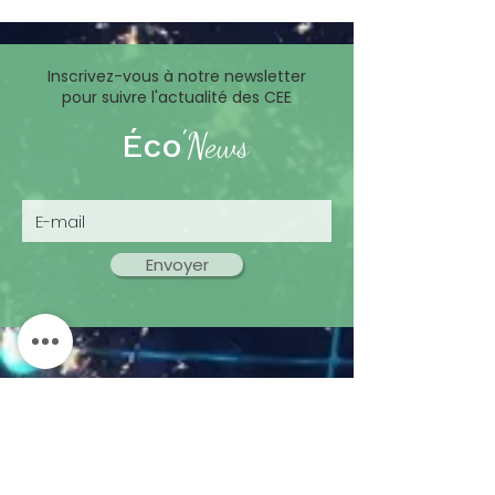
également répondre à
des exigences de
qualité et de résilience
industrielle.
Inscrivez-vous à notre newsletter
pour suivre l'actualité des CEE
'
Éco
News
Envoyer
Ecoway Partners est spécialisé dans la