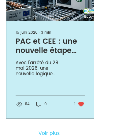
particuliers neufs.
15 juin 2026
∙
3
min
PAC et CEE : une
nouvelle étape
dès la rentrée
Avec l'arrêté du 29
2026
mai 2026, une
nouvelle logique
apparaît. Désormais,
la performance
énergétique n'est plus
l'unique critère pris en
compte. Pour
114
0
1
bénéficier des
bonifications
associées aux fiches
BAR-TH-171 et BAR-TH-
172, certaines pompes
Voir plus
à chaleur devront