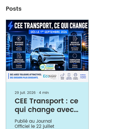
Posts
29 juil. 2026
∙
4
min
CEE Transport : ce
qui change avec
l'arrêté du 16
Publié au Journal
juillet 2026
Officiel le 22 juillet