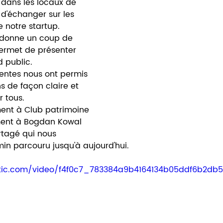
 dans les locaux de 
n d'échanger sur les 
e notre startup. 
 donne un coup de 
permet de présenter 
 public. 
entes nous ont permis 
s de façon claire et 
 tous. 
ent à Club patrimoine 
ement à Bogdan Kowal 
tagé qui nous 
min parcouru jusqu'à aujourd'hui. 
tatic.com/video/f4f0c7_783384a9b4164134b05ddf6b2d