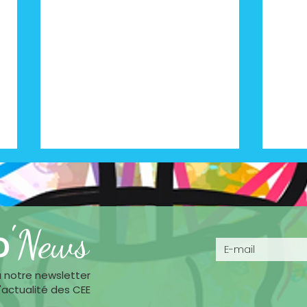
'
o
News
à notre newsletter
Bilan S1 2026 : le véhicule
PAC 
l'actualité des CEE
électrique change de
étap