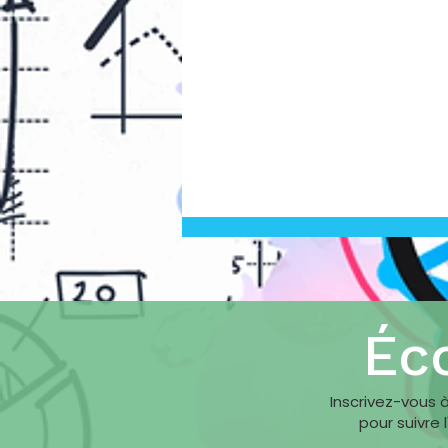
Éc
Inscrivez-vous 
CEE Transport : ce qui
pour suivre 
change avec l'arrêté du