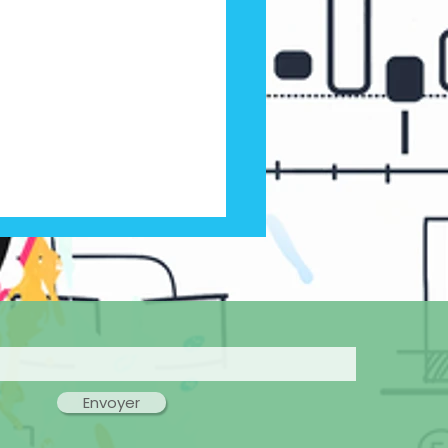
Envoyer
et CEE : une nouvelle
e dès la rentrée 2026