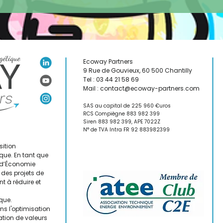
dimension en France
Ecoway Partners
9 Rue de Gouvieux,
60 500 Chantilly
Tel : 03 44 21 58 69
Mail :
contact@ecoway-partners.com
SAS au capital de 225 960 €uros
RCS Compiègne 883 982 399
Sir
en 883 982 399, A
PE 7022Z
N° de TVA Intra FR 92 883982399
sition
que. En tant que
s d’Économie
des projets de
t à réduire et
ique.
s l'optimisation
ation de valeurs