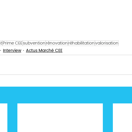
t
Prime CEE
subvention
rénovation
réhabilitation
valorisation
Interview
Actus Marché CEE