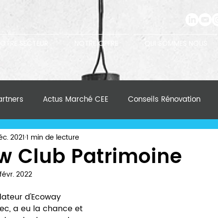
OTRE SECTEUR
NOTRE OFFRE
QUI SOMMES NOUS
rtners
Actus Marché CEE
Conseils Rénovation
éc. 2021
1 min de lecture
ew Club Patrimoine
 févr. 2022
ndateur d'Ecoway 
rec, a eu la chance et 