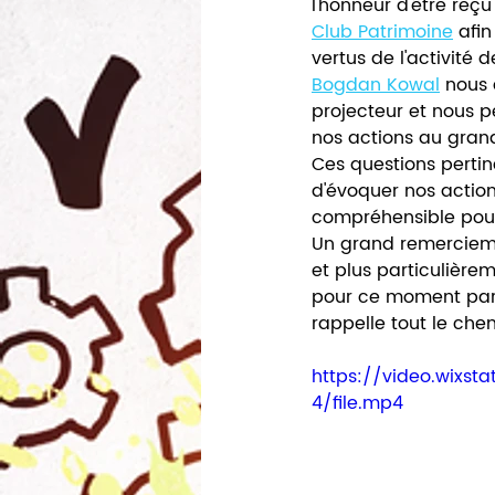
l'honneur d'être reçu
Club Patrimoine
 afi
vertus de l'activité d
Bogdan Kowal
 nous
projecteur et nous 
nos actions au grand
Ces questions pertin
d'évoquer nos action
compréhensible pour
Un grand remerciem
et plus particulièr
pour ce moment par
rappelle tout le che
https://video.wixs
4/file.mp4