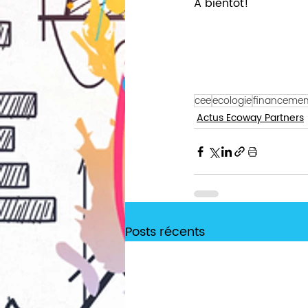
A bientôt! 
cee
ecologie
financemen
Actus Ecoway Partners
Posts récents